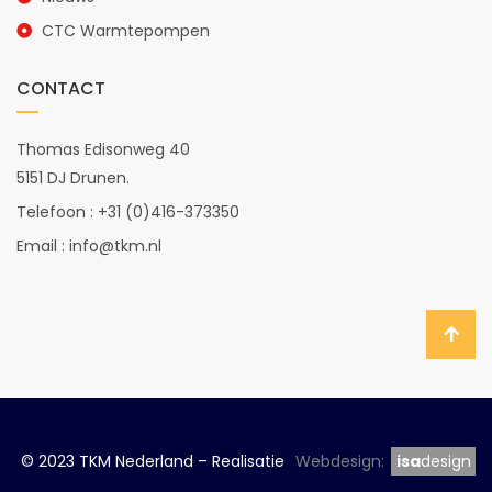
CTC Warmtepompen
CONTACT
Thomas Edisonweg 40
5151 DJ Drunen.
Telefoon : +31 (0)416-373350
Email : info@tkm.nl
isa
design
design
isa
© 2023 TKM Nederland – Realisatie
Webdesign: