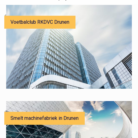
Voetbalclub RKDVC Drunen
Smelt machinefabriek in Drunen